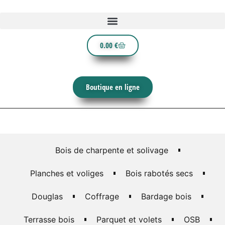
0.00
€
Boutique en ligne
Bois de charpente et solivage
Planches et voliges
Bois rabotés secs
Douglas
Coffrage
Bardage bois
Terrasse bois
Parquet et volets
OSB