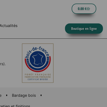
0.00
€
Actualités
Boutique en ligne
rs).
e
Bardage bois
retien et finitions