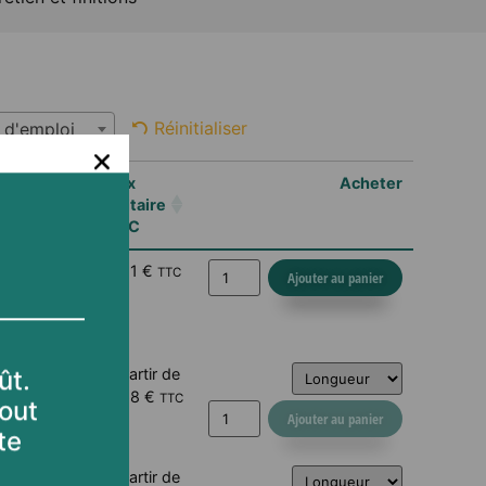
Réinitialiser
 d'emploi
Classe
Prix
Acheter
d'emploi
unitaire
TTC
Classe 2
5.21
€
TTC
Ajouter au panier
Classe 2
à partir de
5.68
€
TTC
Ajouter au panier
Classe 2
à partir de