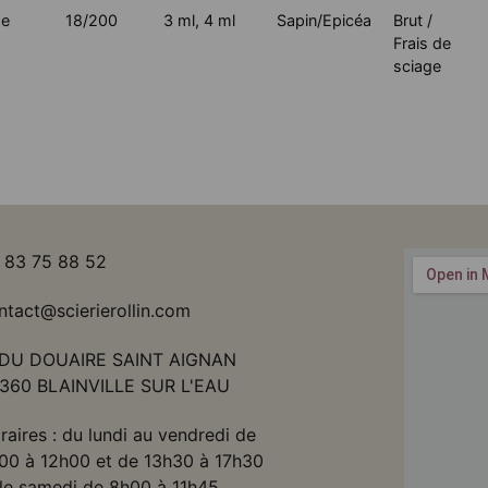
ge
18/200
3 ml
,
4 ml
Sapin/Epicéa
Brut /
Frais de
sciage
 83 75 88 52
ntact@scierierollin.com
 DU DOUAIRE SAINT AIGNAN
360 BLAINVILLE SUR L'EAU
raires : du lundi au vendredi de
00 à 12h00 et de 13h30 à 17h30
 le samedi de 8h00 à 11h45