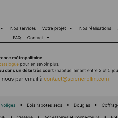
Nos services
Votre projet
Nos réalisations
FAQ
Contact
France métropolitaine.
catalogue
pour en savoir plus.
ou dans un délai très court
(habituellement entre 3 et 5 jou
 nous par email à
contact@scierierollin.com
 voliges
Bois rabotés secs
Douglas
Coffrag
SB
Visserie
Accessoires et connecteurs
Ent