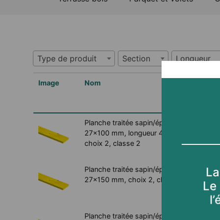
Type de produit
Section
Longueur
Image
Nom
Type
prod
Planche traitée sapin/épicéa
Plan
27x100 mm, longueur 4,00m,
choix 2, classe 2
Planche traitée sapin/épicéa
Plan
27x150 mm, choix 2, classe 2
Planche traitée sapin/épicéa
Plan