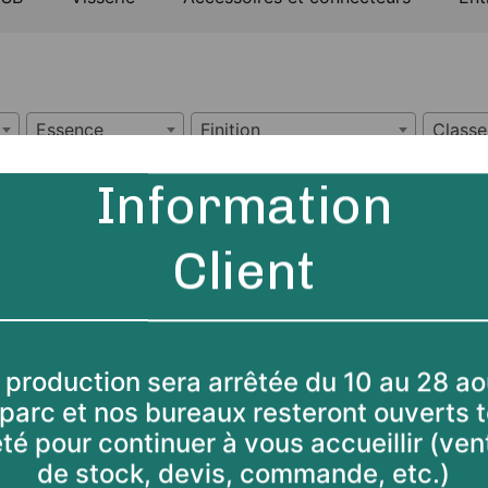
Essence
Finition
Classe
 de
Section
Longueur
Essence
Finition
uit
che
27/100
4 ml
Sapin/Epicéa
Brut /
Frais de
sciage
Information
che
27/150
3 ml
,
4 ml
Sapin/Epicéa
Brut /
Frais de
sciage
Client
che
27/200
3 ml
,
4 ml
,
5
Sapin/Epicéa
Brut /