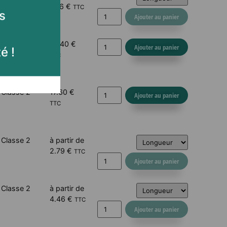
7.96
€
TTC
Ajouter au panier
ût.
Classe 2
14.40
€
Ajouter au panier
tout
TTC
te
Classe 2
17.60
€
Ajouter au panier
s
TTC
.
é !
Classe 2
à partir de
2.79
€
TTC
Ajouter au panier
Classe 2
à partir de
4.46
€
TTC
Ajouter au panier