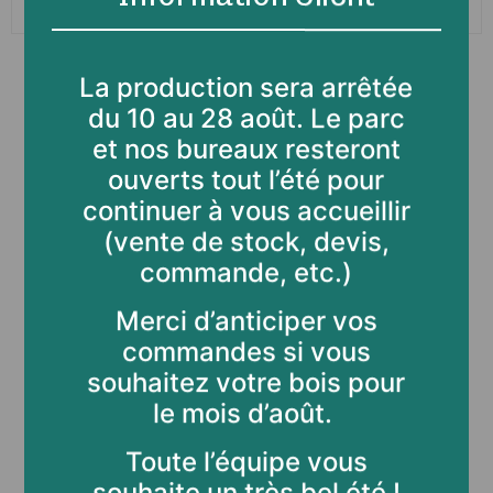
Sapin autoclave brun
319€
La production sera arrêtée
du 10 au 28 août. Le parc
et nos bureaux resteront
Brise-vue et clôture
ouverts tout l’été pour
continuer à vous accueillir
(vente de stock, devis,
commande, etc.)
Merci d’anticiper vos
commandes si vous
souhaitez votre bois pour
le mois d’août.
Toute l’équipe vous