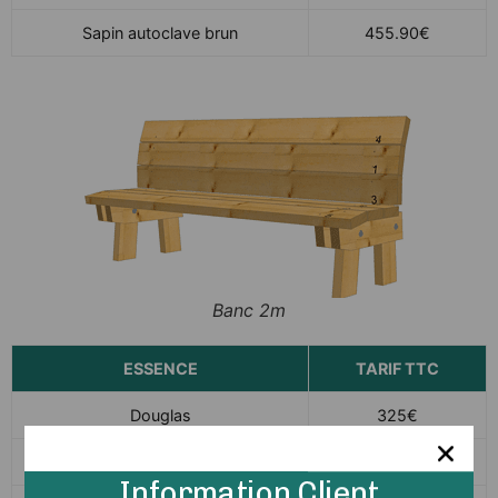
Sapin autoclave brun
455.90€
Banc 2m
ESSENCE
TARIF TTC
Douglas
325€
Sapin autoclave vert
305€
Information Client