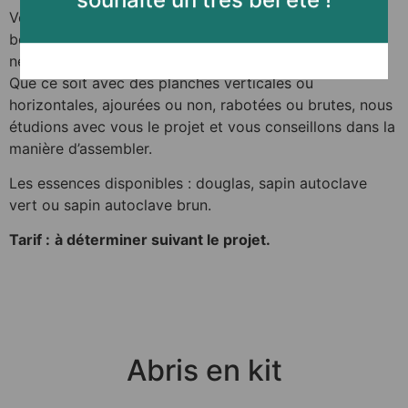
souhaite un très bel été !
Vous souhaitez réaliser un brise-vue ou une clôture en
bois originale ? Nous pouvons vous fournir tout le
nécessaire d’assemblage afin de réaliser votre projet.
Que ce soit avec des planches verticales ou
horizontales, ajourées ou non, rabotées ou brutes, nous
étudions avec vous le projet et vous conseillons dans la
manière d’assembler.
Les essences disponibles : douglas, sapin autoclave
vert ou sapin autoclave brun.
Tarif :
à déterminer suivant le projet.
Abris en kit