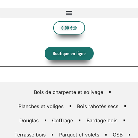
0.00
€
Boutique en ligne
Bois de charpente et solivage
Planches et voliges
Bois rabotés secs
Douglas
Coffrage
Bardage bois
Terrasse bois
Parquet et volets
OSB