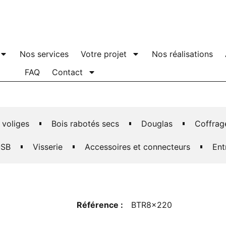
Nos services
Votre projet
Nos réalisations
FAQ
Contact
 voliges
Bois rabotés secs
Douglas
Coffrag
SB
Visserie
Accessoires et connecteurs
Ent
Référence :
BTR8x220