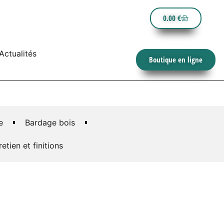
0.00
€
Actualités
Boutique en ligne
e
Bardage bois
retien et finitions