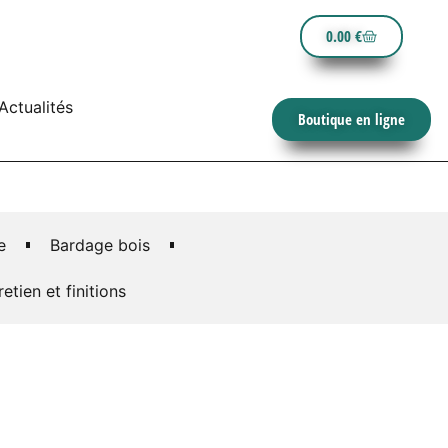
0.00
€
Actualités
Boutique en ligne
e
Bardage bois
retien et finitions