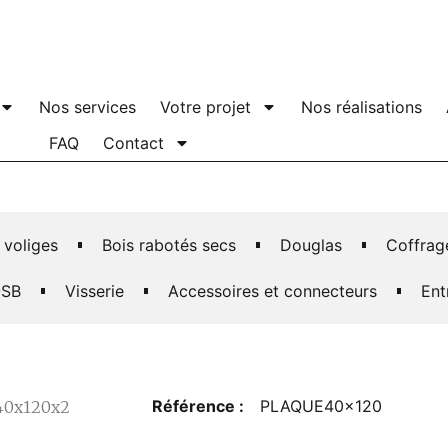
Nos services
Votre projet
Nos réalisations
FAQ
Contact
 voliges
Bois rabotés secs
Douglas
Coffrag
SB
Visserie
Accessoires et connecteurs
Ent
Référence :
PLAQUE40x120
 40x120x2