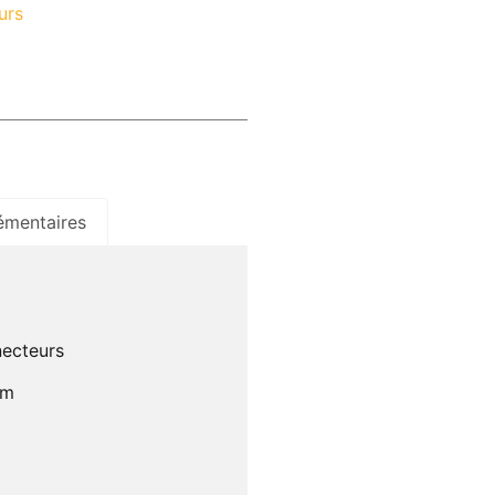
urs
émentaires
necteurs
mm