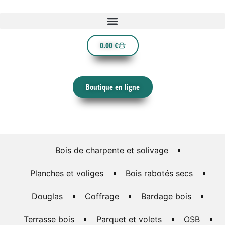
0.00
€
Boutique en ligne
Bois de charpente et solivage
Planches et voliges
Bois rabotés secs
Douglas
Coffrage
Bardage bois
Terrasse bois
Parquet et volets
OSB