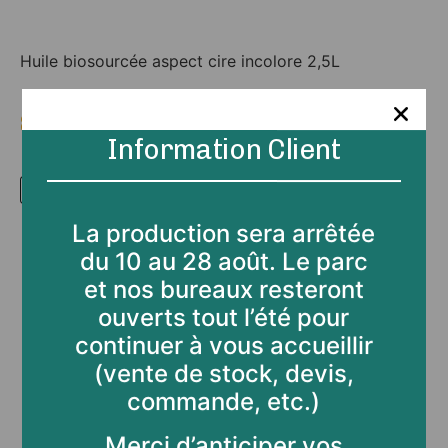
Huile biosourcée aspect cire incolore 2,5L
80.40
€
TTC
Ajouter au panier
Information Client
Référence :
HUILE2,5
La production sera arrêtée
Catégorie :
Produit d'entretien et de finition
du 10 au 28 août. Le parc
et nos bureaux resteront
Étiquette
Huile