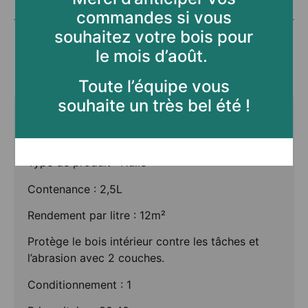
ouverts tout l’été pour
continuer à vous accueillir
(vente de stock, devis,
commande, etc.)
Description
Informations complémentaires
Merci d’anticiper vos
commandes si vous
Description
souhaitez votre bois pour
le mois d’août.
Type de produit : Huile
Toute l’équipe vous
Contenance : 2,5L
souhaite un très bel été !
Rendement par litre : 12m²
Protège le bois intérieur contre les tâches et
l’abrasion avec 2 couches.
Conditionnement : 1