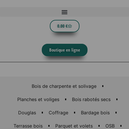
0.00
€
Boutique en ligne
Bois de charpente et solivage
Planches et voliges
Bois rabotés secs
Douglas
Coffrage
Bardage bois
Terrasse bois
Parquet et volets
OSB